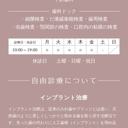
歯科ドック
細菌検査
だ液緩衝能検査
歯周検査
虫歯検査
顎関節の検査
口腔内の粘膜の検査
月
火
水
木
金
土
日
診療日・休診日
10:00～19:00
○
○
○
○
○
-
休診日
土曜・日曜・祝日
インプラント治療
インプラント治療は、従来の入れ歯やブリッジとは違い、天
然歯のように美しくしっかりと咬める歯を取り戻す治療法で
す。失った歯の代わりに人工歯根（インプラント）を埋め込