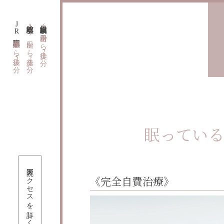
J
浅草線宝町駅
銀座線京橋駅
A
6
R
7
番出口から徒歩
東京駅
八重洲口から徒歩
出口から徒歩
2
5
2
眠っている
医院アクセスを詳しく見る
《完全自費治療》