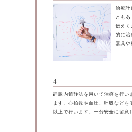
治療計
ともあ
伝えく
的に治
器具や
4
静脈内鎮静法を用いて治療を行い
ます。心拍数や血圧、呼吸などを
以上で行います。十分安全に留意