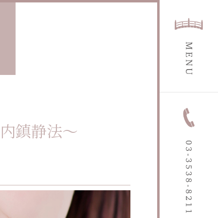
内鎮静法～