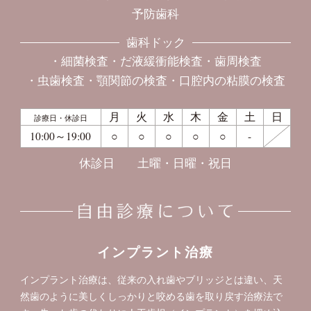
予防歯科
歯科ドック
細菌検査
だ液緩衝能検査
歯周検査
虫歯検査
顎関節の検査
口腔内の粘膜の検査
月
火
水
木
金
土
日
診療日・休診日
10:00～19:00
○
○
○
○
○
-
休診日
土曜・日曜・祝日
インプラント治療
インプラント治療は、従来の入れ歯やブリッジとは違い、天
然歯のように美しくしっかりと咬める歯を取り戻す治療法で