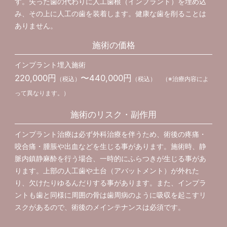
す。失った歯の代わりに人工歯根（インプラント）を埋め込
み、その上に人工の歯を装着します。健康な歯を削ることは
ありません。
施術の価格
インプラント埋入施術
220,000円
〜440,000円
（税込）
（税込） （※治療内容によ
って異なります。）
施術のリスク・副作用
インプラント治療は必ず外科治療を伴うため、術後の疼痛・
咬合痛・腫脹や出血などを生じる事があります。施術時、静
脈内鎮静麻酔を行う場合、一時的にふらつきが生じる事があ
ります。上部の人工歯や土台（アバットメント）が外れた
り、欠けたりゆるんだりする事があります。また、インプラ
ントも歯と同様に周囲の骨は歯周病のように吸収を起こすリ
スクがあるので、術後のメインテナンスは必須です。