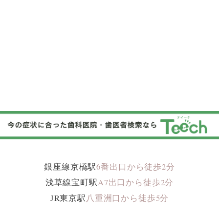
銀座線京橋駅
6
番出口から徒歩
2
分
浅草線宝町駅
A
7
出口から徒歩
2
分
J
R
東京駅
八重洲口から徒歩
5
分