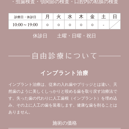
虫歯検査
顎関節の検査
口腔内の粘膜の検査
月
火
水
木
金
土
日
診療日・休診日
10:00～19:00
○
○
○
○
○
-
休診日
土曜・日曜・祝日
インプラント治療
インプラント治療は、従来の入れ歯やブリッジとは違い、天
然歯のように美しくしっかりと咬める歯を取り戻す治療法で
す。失った歯の代わりに人工歯根（インプラント）を埋め込
み、その上に人工の歯を装着します。健康な歯を削ることは
ありません。
施術の価格