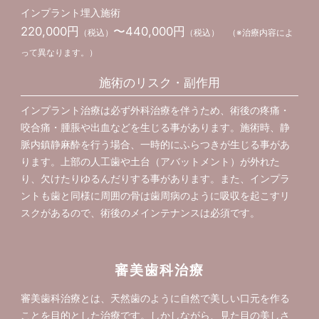
インプラント埋入施術
220,000円
〜440,000円
（税込）
（税込） （※治療内容によ
って異なります。）
施術のリスク・副作用
インプラント治療は必ず外科治療を伴うため、術後の疼痛・
咬合痛・腫脹や出血などを生じる事があります。施術時、静
脈内鎮静麻酔を行う場合、一時的にふらつきが生じる事があ
ります。上部の人工歯や土台（アバットメント）が外れた
り、欠けたりゆるんだりする事があります。また、インプラ
ントも歯と同様に周囲の骨は歯周病のように吸収を起こすリ
スクがあるので、術後のメインテナンスは必須です。
審美歯科治療
審美歯科治療とは、天然歯のように自然で美しい口元を作る
ことを目的とした治療です。しかしながら、見た目の美しさ