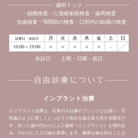
歯科ドック
細菌検査
だ液緩衝能検査
歯周検査
虫歯検査
顎関節の検査
口腔内の粘膜の検査
月
火
水
木
金
土
日
診療日・休診日
10:00～19:00
○
○
○
○
○
-
休診日
土曜・日曜・祝日
インプラント治療
インプラント治療は、従来の入れ歯やブリッジとは違い、天
然歯のように美しくしっかりと咬める歯を取り戻す治療法で
す。失った歯の代わりに人工歯根（インプラント）を埋め込
み、その上に人工の歯を装着します。健康な歯を削ることは