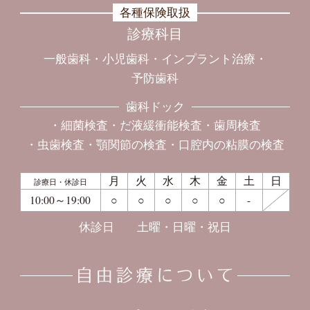
各種保険取扱
診療科目
一般歯科
小児歯科
インプラント治療
予防歯科
歯科ドック
細菌検査
だ液緩衝能検査
歯周検査
虫歯検査
顎関節の検査
口腔内の粘膜の検査
月
火
水
木
金
土
日
診療日・休診日
10:00～19:00
○
○
○
○
○
-
休診日
土曜・日曜・祝日