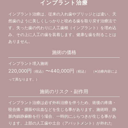
インプラント治療
インプラント治療は、従来の入れ歯やブリッジとは違い、天
然歯のように美しくしっかりと咬める歯を取り戻す治療法で
す。失った歯の代わりに人工歯根（インプラント）を埋め込
み、その上に人工の歯を装着します。健康な歯を削ることは
ありません。
施術の価格
インプラント埋入施術
220,000円
〜440,000円
（税込）
（税込） （※治療内容によ
って異なります。）
施術のリスク・副作用
インプラント治療は必ず外科治療を伴うため、術後の疼痛・
咬合痛・腫脹や出血などを生じる事があります。施術時、静
脈内鎮静麻酔を行う場合、一時的にふらつきが生じる事があ
ります。上部の人工歯や土台（アバットメント）が外れた