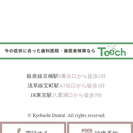
銀座線京橋駅
6
番出口から徒歩
2
分
浅草線宝町駅
A
7
出口から徒歩
2
分
J
R
東京駅
八重洲口から徒歩
5
分
© Kyobashi Dental. All rights reserved.