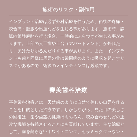
施術のリスク・副作用
インプラント治療は必ず外科治療を伴うため、術後の疼痛・
咬合痛・腫脹や出血などを生じる事があります。施術時、静
脈内鎮静麻酔を行う場合、一時的にふらつきが生じる事があ
ります。上部の人工歯や土台（アバットメント）が外れた
り、欠けたりゆるんだりする事があります。また、インプラ
ントも歯と同様に周囲の骨は歯周病のように吸収を起こすリ
スクがあるので、術後のメインテナンスは必須です。
審美歯科治療
審美歯科治療とは、天然歯のように自然で美しい口元を作る
ことを目的とした治療です。しかしながら、見た目の美しさ
の回復は、歯や歯茎の健康はもちろん、咬み合わせなどの正
常な機能を持続させることにも貢献しています。主な治療と
して、歯を削らないホワイトニング、セラミッククラウン・