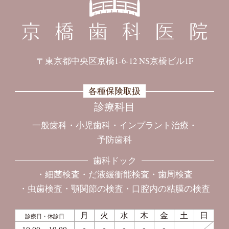
〒東京都中央区京橋1-6-12 NS京橋ビル1F
各種保険取扱
診療科目
一般歯科
小児歯科
インプラント治療
予防歯科
歯科ドック
細菌検査
だ液緩衝能検査
歯周検査
虫歯検査
顎関節の検査
口腔内の粘膜の検査
月
火
水
木
金
土
日
診療日・休診日